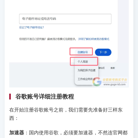
谷歌账号详细注册教程
在开始注册谷歌账号之前，我们需要先准备好三样东
西：
加速器
：国内使用谷歌，必须要加速器，不然连官网都