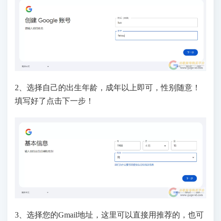
2、选择自己的出生年龄，成年以上即可，性别随意！
填写好了点击下一步！
3、选择您的Gmail地址，这里可以直接用推荐的，也可