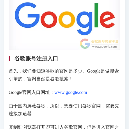
谷歌账号注册入口
首先，我们要知道谷歌的官网是多少。Google是做搜索
引擎的，官网自然是谷歌搜索！
Google官网入口网址：
www.google.com
由于国内屏蔽谷歌，所以，想要使用谷歌官网，需要先
连接加速器！
复制到浏览器打开即可进入谷歌官网，但是进入官网之