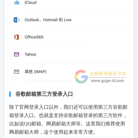
谷歌邮箱第三方登录入口
除了官网登录入口以外，我们还可以使用第三方谷歌邮
箱登录入口。也就是支持谷歌邮箱登录的第三方软件，
比如说QQ邮箱、网易邮箱大师等。这里我们推荐使用
网易邮箱大师，这个使用起来非常方便。