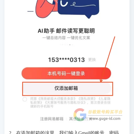
2、在添加邮箱的这里，我们输入Gmail的账号，密码，