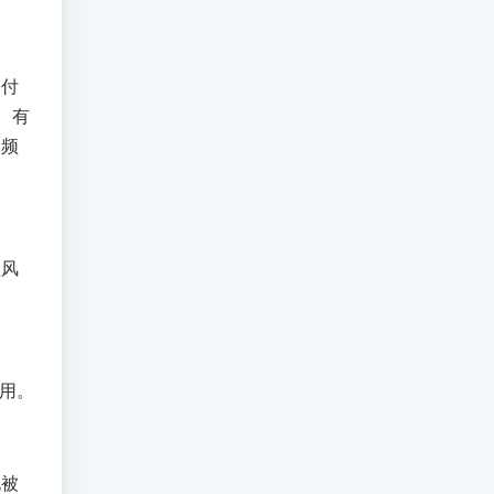
的付
。有
，频
盗风
用。
况被