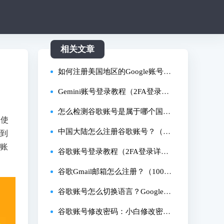
相关文章
如何注册美国地区的Google账号？
（2026美区谷歌账号创建教程）
Gemini账号登录教程（2FA登录详
细步骤）
怎么检测谷歌账号是属于哪个国家
内使
的？10秒在线快捷查询法！
中国大陆怎么注册谷歌账号？（国
遇到
e账
内创建Google账号详细教程）
谷歌账号登录教程（2FA登录详细
步骤）
谷歌Gmail邮箱怎么注册？（100%
成功创建账号教程）
谷歌账号怎么切换语言？Google最
新更改语言教程！
谷歌账号修改密码：小白修改密码